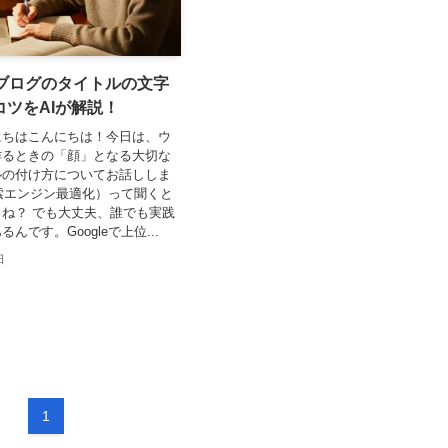
いブログのタイトルの文字
ツをAIが解説！
にちはこんにちは！今日は、ウ
作るときの「顔」となる大切な
ルの付け方についてお話ししま
索エンジン最適化）って聞くと
ね？ でも大丈夫、誰でも実践
んです。Googleで上位...
日
1