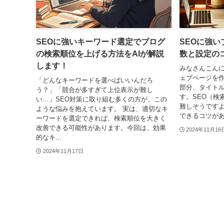
SEOに強いキーワード選定でブログ
SEOに強
の検索順位を上げる方法をAIが解説
数と設定のコ
します！
みなさんこん
ェブページを
「どんなキーワードを選べばいいんだろ
部分、タイト
う？」「競合が多すぎて上位表示が難し
す。SEO（検
い…」SEO対策に取り組む多くの方が、この
難しそうですよ
ような悩みを抱えています。 実は、適切なキ
できるコツがある
ーワードを選定できれば、検索順位を大きく
改善できる可能性があります。今回は、効果
2024年11月16
的なキ...
2024年11月17日