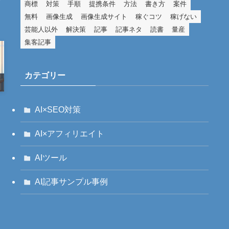
商標
対策
手順
提携条件
方法
書き方
案件
無料
画像生成
画像生成サイト
稼ぐコツ
稼げない
芸能人以外
解決策
記事
記事ネタ
読書
量産
集客記事
カテゴリー
AI×SEO対策
AI×アフィリエイト
AIツール
AI記事サンプル事例